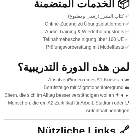
📦 الخدمات المتضمنة
✅ كتاب المقرر (رقمي ومطبوع)
✅ Online-Zugang zu Übungsplattformen
✅ Audio-Training & Wiederholungstools
✅ Teilnahmebescheinigung über 160 UE
✅ Prüfungsvorbereitung mit Modelltests
لمن هذه الدورة التدريبية؟
👨‍🎓 Absolvent*innen eines A1-Kurses
💼 Berufstätige mit Migrationshintergrund
👨‍👩‍👧 Eltern, die sich im Alltag besser verständigen wollen
📑 Menschen, die ein A2-Zertifikat für Arbeit, Studium oder
Aufenthalt benötigen
🔗 Nützliche Links