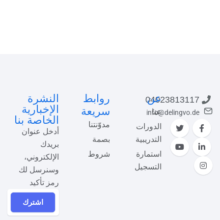
معاينة هذه الدورة
عن
روابط
النشرة
04023813117
الإخبارية
سريعة
عنا
info@delingvo.de
الخاصة بنا
مدوّنتنا
الدورات
أدخل عنوان
التدريبية
بصمة
بريدك
استمارة
شروط
الإلكتروني،
التسجيل
وسنرسل لك
رمز تأكيد
اشترك