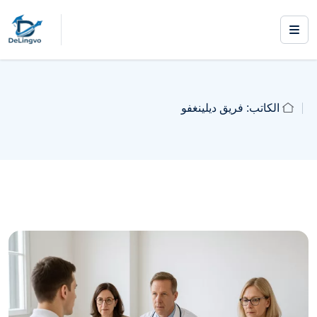
الكاتب:
فريق ديلينغفو