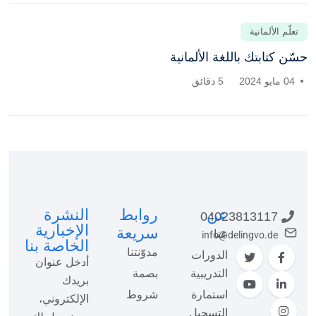
تعلّم الألمانية
حسّن كتابتك باللغة الألمانية
04 مايو 2024
5 دقائق
عن
روابط
النشرة
04023813117
الإخبارية
سريعة
عنا
info@delingvo.de
الخاصة بنا
مدوّنتنا
الدورات
أدخل عنوان
التدريبية
بصمة
بريدك
استمارة
شروط
الإلكتروني،
التسجيل