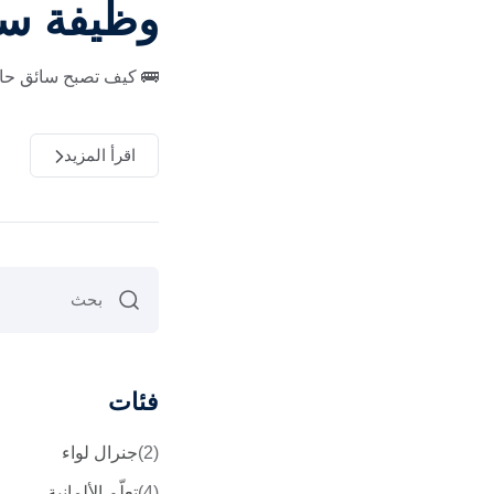
وظيفة سائ
🚌 كيف تصبح سائق حافلة
اقرأ المزيد
فئات
(2)
جنرال لواء
(4)
تعلّم الألمانية