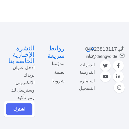
عن
روابط
النشرة
04023813117
الإخبارية
سريعة
عنا
info@delingvo.de
الخاصة بنا
مدوّنتنا
الدورات
أدخل عنوان
التدريبية
بصمة
بريدك
استمارة
شروط
الإلكتروني،
التسجيل
وسنرسل لك
رمز تأكيد
اشترك