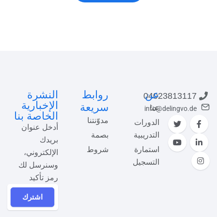
عن
روابط
النشرة
04023813117
الإخبارية
سريعة
عنا
info@delingvo.de
الخاصة بنا
مدوّنتنا
الدورات
أدخل عنوان
التدريبية
بصمة
بريدك
استمارة
شروط
الإلكتروني،
التسجيل
وسنرسل لك
رمز تأكيد
اشترك