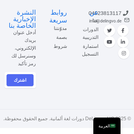
عن
روابط
النشرة
04023813117
الإخبارية
سريعة
عنا
info@delingvo.de
الخاصة بنا
مدوّنتنا
الدورات
أدخل عنوان
التدريبية
بصمة
بريدك
استمارة
شروط
الإلكتروني،
التسجيل
وسنرسل لك
رمز تأكيد
اشترك
© 2025
DeLingvo UG دورات لغة ألمانية
. جميع الحقوق محفوظة.
العربية