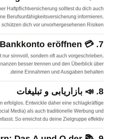
er Haftpflichtversicherung solltest du dich auch
ne Berufsunfähigkeitsversicherung informieren.
chützen dich vor unvorhergesehenen Risiken.
Bankkonto eröffnen
7. 💳
t nur sinnvoll, sondern oft auch vorgeschrieben.
inanzen besser trennen und den Überblick über
deine Einnahmen und Ausgaben behalten.
8. 📣
بازاریابی و تبلیغات
erfolglos. Entwickle daher eine schlagkräftige
ocial Media) als auch traditionelle Werbung und
asst. So erreichst du deine Zielgruppe effektiv.
rn: Das A und O der
9. 📚