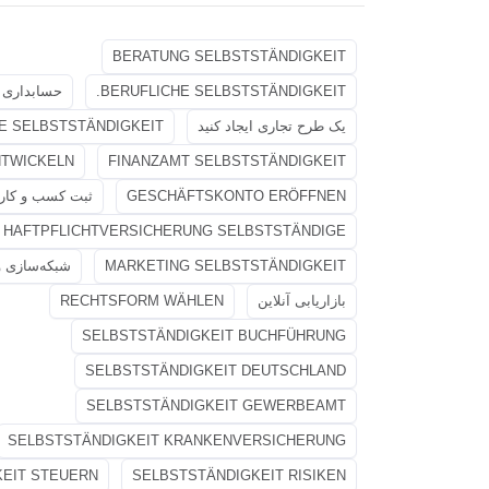
BERATUNG SELBSTSTÄNDIGKEIT
BERUFLICHE SELBSTSTÄNDIGKEIT.
حسابداری 
یک طرح تجاری ایجاد کنید
E SELBSTSTÄNDIGKEIT
NTWICKELN
FINANZAMT SELBSTSTÄNDIGKEIT
GESCHÄFTSKONTO ERÖFFNEN
ثبت کسب و کار
HAFTPFLICHTVERSICHERUNG SELBSTSTÄNDIGE
MARKETING SELBSTSTÄNDIGKEIT
شبکه‌سازی و
بازاریابی آنلاین
RECHTSFORM WÄHLEN
SELBSTSTÄNDIGKEIT BUCHFÜHRUNG
SELBSTSTÄNDIGKEIT DEUTSCHLAND
SELBSTSTÄNDIGKEIT GEWERBEAMT
SELBSTSTÄNDIGKEIT KRANKENVERSICHERUNG
EIT STEUERN
SELBSTSTÄNDIGKEIT RISIKEN