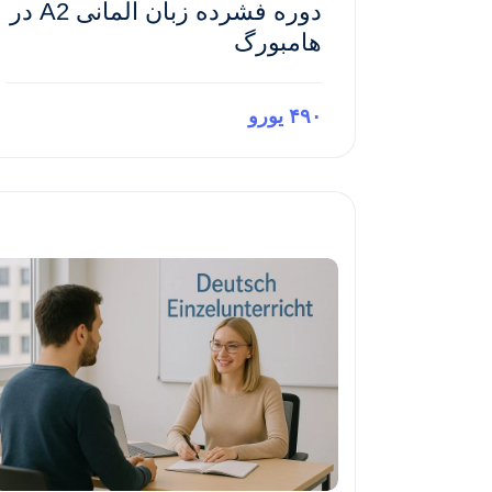
دوره فشرده زبان آلمانی A2 در
هامبورگ
۴۹۰ یورو
Preview This Course