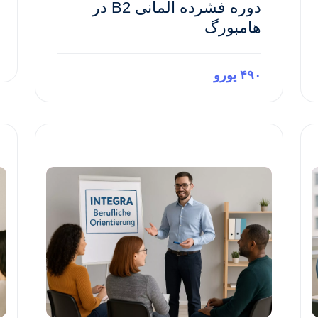
دوره فشرده آلمانی B2 در
هامبورگ
۴۹۰ یورو
Preview This Course