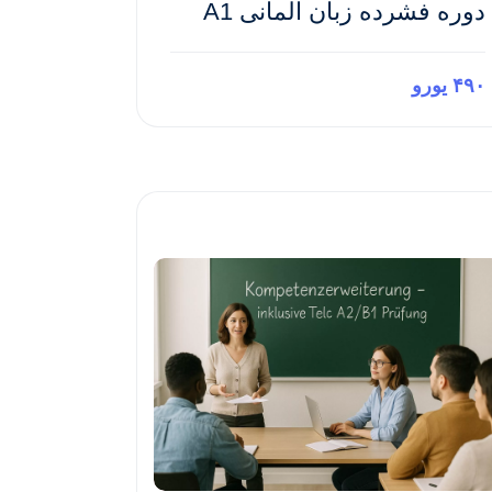
دوره فشرده زبان آلمانی A1
۴۹۰ یورو
Preview This Course