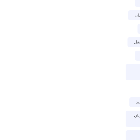
ان
غل
ید
بان