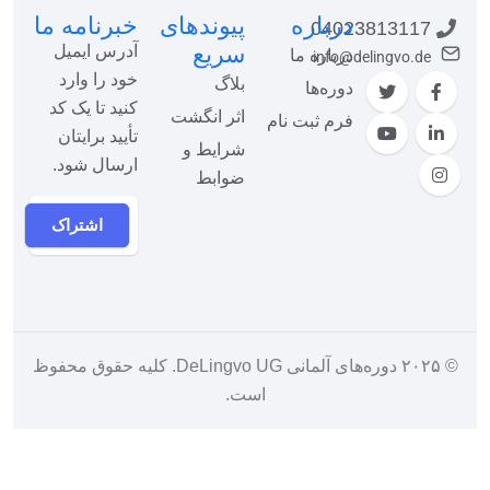
درباره
پیوندهای
خبرنامه ما
04023813117
سریع
آدرس ایمیل
درباره ما
info@delingvo.de
خود را وارد
بلاگ
دوره‌ها
کنید تا یک کد
اثر انگشت
فرم ثبت نام
تأیید برایتان
شرایط و
ارسال شود.
ضوابط
اشتراک
© ۲۰۲۵
دوره‌های آلمانی DeLingvo UG
. کلیه حقوق محفوظ
است.