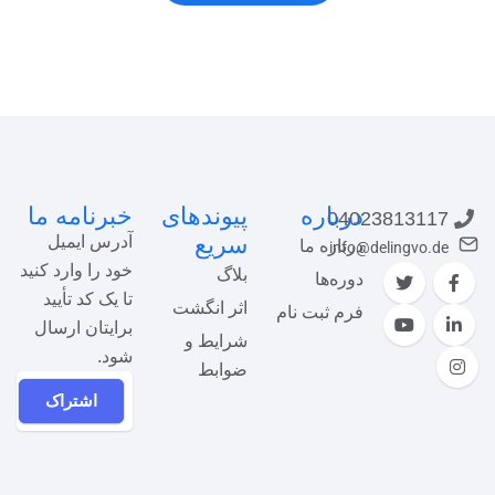
درباره
پیوندهای
خبرنامه ما
04023813117
سریع
آدرس ایمیل
درباره ما
info@delingvo.de
خود را وارد کنید
بلاگ
دوره‌ها
تا یک کد تأیید
اثر انگشت
فرم ثبت نام
برایتان ارسال
شرایط و
شود.
ضوابط
اشتراک