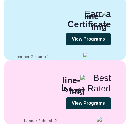
Earn a
Certificate
View Programs
Best
Rated
دوره‌ها
View Programs