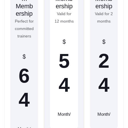
Memb
ership
ership
ership
Valid for
Valid for 2
Perfect for
12 months
months
committed
trainers
$
$
5
2
$
6
4
4
4
/Month
/Month