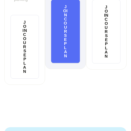
J
J
OI
O
N
IN
C
C
J
O
O
O
U
U
IN
R
R
C
S
S
O
E
E
U
P
P
R
L
L
S
A
A
E
N
N
P
L
A
N