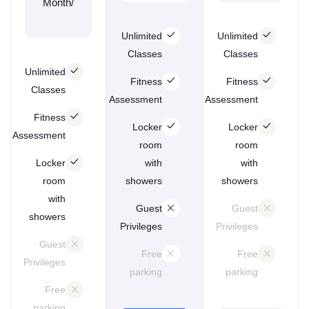
/Month
Unlimited
Unlimited
Classes
Classes
Unlimited
Fitness
Fitness
Classes
Assessment
Assessment
Fitness
Locker
Locker
Assessment
room
room
Locker
with
with
room
showers
showers
with
Guest
Guest
showers
Privileges
Privileges
Guest
Free
Free
Privileges
parking
parking
Free
parking