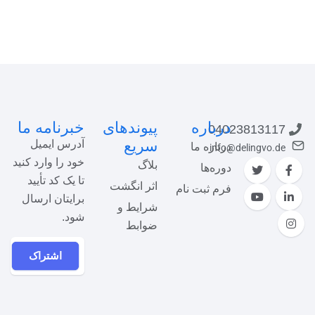
درباره
پیوندهای
خبرنامه ما
04023813117
سریع
آدرس ایمیل
درباره ما
info@delingvo.de
خود را وارد کنید
بلاگ
دوره‌ها
تا یک کد تأیید
اثر انگشت
فرم ثبت نام
برایتان ارسال
شرایط و
شود.
ضوابط
اشتراک