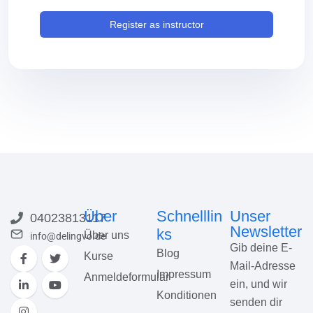
Register as instructor
Über
Schnelllin
Unser
04023813117
Newsletter
ks
Über uns
info@delingvo.de
Gib deine E-
Blog
Kurse
Mail-Adresse
Impressum
Anmeldeformular
ein, und wir
Konditionen
senden dir