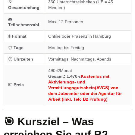
💡
360 Unterrichtseinheiten (UE = 45
Gesamtumfang
Minuten)
👥
Max. 12 Personen
Teilnehmerzahl
🌐
Format
Online oder Präsenz in Hamburg
⏰
Tage
Montag bis Freitag
🕒
Uhrzeiten
Vormittags, Nachmittags, Abends
490 €/Monat
Gesamt: 1.470 €
Kostenlos mit
Aktivierungs- und
💶
Preis
Vermittlungsgutschein(AVGS) von
dem Jobcenter oder der Agentur für
Arbeit (inkl. Telc B2 Prüfung)
🎯 Kursziel – Was
erreichen Sie auf B2-