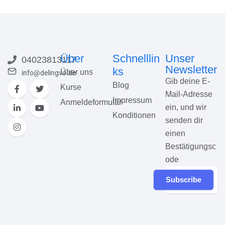
Über
Schnelllin
Unser
04023813117
Newsletter
ks
Über uns
info@delingvo.de
Gib deine E-
Blog
Kurse
Mail-Adresse
Impressum
Anmeldeformular
ein, und wir
Konditionen
senden dir
einen
Bestätigungsc
ode
Subscribe