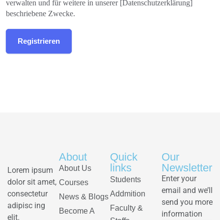
verwalten und für weitere in unserer [Datenschutzerklärung]
beschriebene Zwecke.
Registrieren
About
Quick
Our
links
Newsletter
About Us
Lorem ipsum
Enter your
Students
dolor sit amet,
Courses
email and we’ll
consectetur
Addmition
News & Blogs
send you more
adipisc ing
Faculty &
Become A
information
elit.