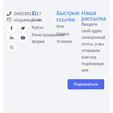
О
Быстрые
Наша
04023813117
рассылка
ссылки
О нас
info@delingvo.de
Введите
блог
Курсы
свой адрес
Оттиск
Регистрационная
электронной
форма
Условия
почты, и мы
отправим
вам код
подтвержде
ния
Подписаться