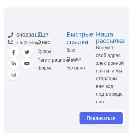
О
Быстрые
Наша
04023813117
рассылка
ссылки
О нас
info@delingvo.de
Введите
блог
Курсы
свой адрес
Оттиск
Регистрационная
электронной
форма
Условия
почты, и мы
отправим
вам код
подтвержде
ния
Подписаться