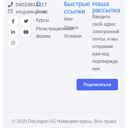
О
Быстрые
Наша
04023813117
рассылка
ссылки
О нас
info@delingvo.de
Введите
блог
Курсы
свой адрес
Оттиск
Регистрационная
электронной
форма
Условия
почты, и мы
отправим
вам код
подтвержде
ния
Подписаться
© 2025
DeLingvo UG Немецкие курсы
. Все права