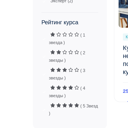
Эксперт (2)
Рейтинг курса
( 1
К
звезда )
К
( 2
н
звезды )
п
( 3
к
звезды )
( 4
2
звезды )
( 5 Звезд
)