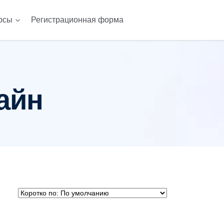
рсы
Регистрационная форма
ании
Telc Anmeldung
айн