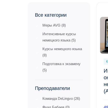
Все категории
Меры AVG (8)
Интенсивные курсы
немецкого языка (5)
Курсы немецкого языка
(8)
К
Подготовка к экзамену
И
(5)
о
н
Преподаватели
(
Команда DeLingvo (26)
4
Фуад Бабаев (0)