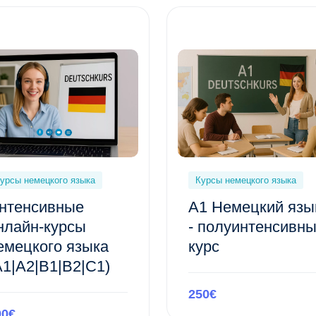
урсы немецкого языка
Курсы немецкого языка
нтенсивные
A1 Немецкий язы
нлайн-курсы
- полуинтенсивн
емецкого языка
курс
A1|A2|B1|B2|C1)
250€
90€