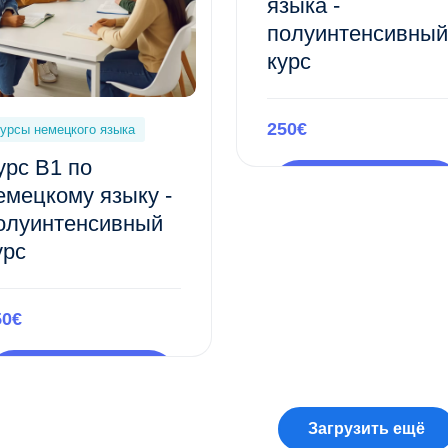
языка -
полуинтенсивный
курс
250€
урсы немецкого языка
урс B1 по
Предпросмотр
емецкому языку -
этого курса
олуинтенсивный
урс
50€
Предпросмотр
этого курса