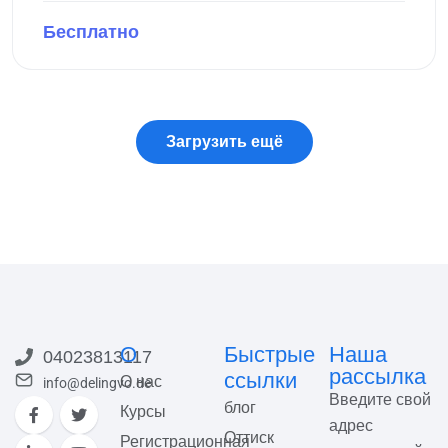
Бесплатно
Предпросмотр этого курса
О
Быстрые
Наша
04023813117
рассылка
ссылки
О нас
info@delingvo.de
Введите свой
блог
Курсы
адрес
Оттиск
Регистрационная