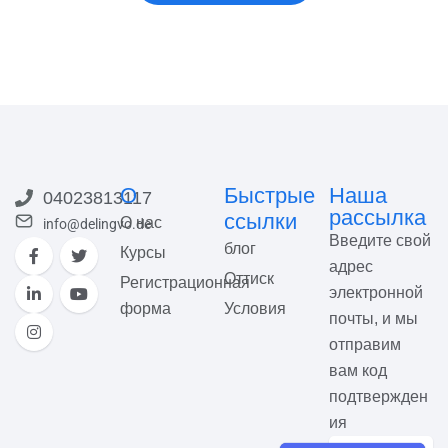
О
Быстрые
Наша
04023813117
рассылка
ссылки
О нас
info@delingvo.de
Введите свой
блог
Курсы
адрес
Оттиск
Регистрационная
электронной
форма
Условия
почты, и мы
отправим
вам код
подтвержден
ия