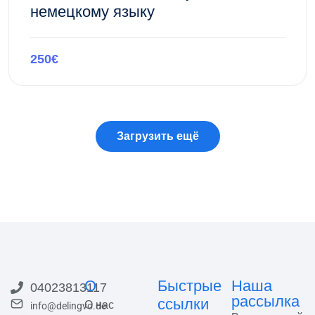
немецкому языку
250€
Предпросмотр этого курса
О
Быстрые
Наша
04023813117
рассылка
ссылки
О нас
info@delingvo.de