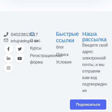
О
Быстрые
Наша
04023813117
рассылка
ссылки
О нас
info@delingvo.de
Введите свой
блог
Курсы
адрес
Оттиск
Регистрационная
электронной
форма
Условия
почты, и мы
отправим
вам код
подтвержден
ия
Подписаться