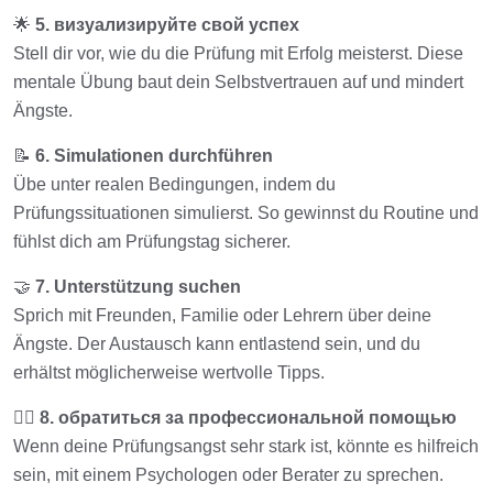
🌟
5. визуализируйте свой успех
Stell dir vor, wie du die Prüfung mit Erfolg meisterst. Diese
mentale Übung baut dein Selbstvertrauen auf und mindert
Ängste.
📝
6. Simulationen durchführen
Übe unter realen Bedingungen, indem du
Prüfungssituationen simulierst. So gewinnst du Routine und
fühlst dich am Prüfungstag sicherer.
🤝
7. Unterstützung suchen
Sprich mit Freunden, Familie oder Lehrern über deine
Ängste. Der Austausch kann entlastend sein, und du
erhältst möglicherweise wertvolle Tipps.
👩‍⚕️
8. обратиться за профессиональной помощью
Wenn deine Prüfungsangst sehr stark ist, könnte es hilfreich
sein, mit einem Psychologen oder Berater zu sprechen.