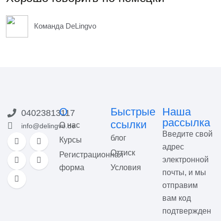
Команда DeLingvo
О
Быстрые
Наша
04023813117
рассылка
ссылки
О нас
info@delingvo.de
Введите свой
блог
Курсы
адрес
Оттиск
Регистрационная
электронной
форма
Условия
почты, и мы
отправим
вам код
подтвержден