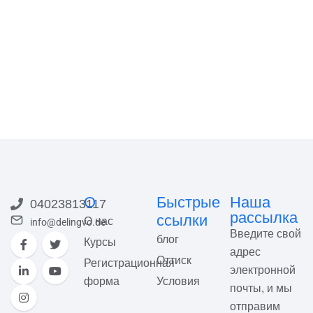
О
Быстрые
Наша
04023813117
рассылка
ссылки
О нас
info@delingvo.de
Введите свой
блог
Курсы
адрес
Оттиск
Регистрационная
электронной
форма
Условия
почты, и мы
отправим