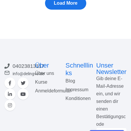
Über
Schnelllin
Unser
04023813117
Newsletter
ks
Über uns
info@delingvo.de
Gib deine E-
Blog
Kurse
Mail-Adresse
Impressum
Anmeldeformular
ein, und wir
Konditionen
senden dir
einen
Bestätigungsc
ode