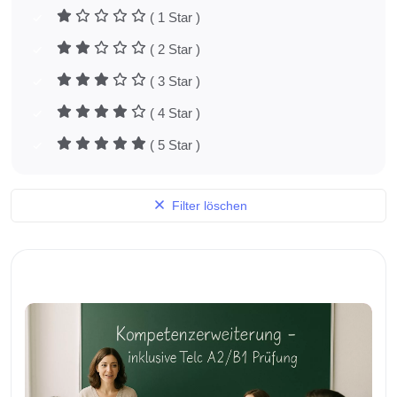
( 1 Star )
( 2 Star )
( 3 Star )
( 4 Star )
( 5 Star )
Filter löschen