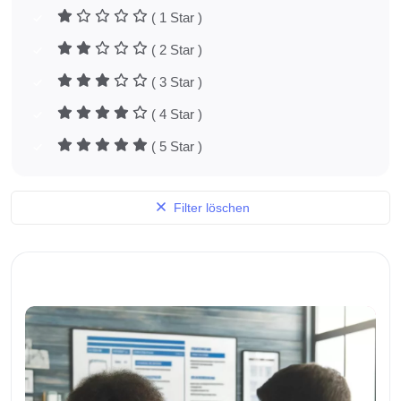
( 1 Star )
( 2 Star )
( 3 Star )
( 4 Star )
( 5 Star )
Filter löschen