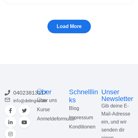
Kursvorschau
Über
Schnelllin
Unser
04023813117
Newsletter
ks
Über uns
info@delingvo.de
Gib deine E-
Blog
Kurse
Mail-Adresse
Impressum
Anmeldeformular
ein, und wir
Konditionen
senden dir
einen