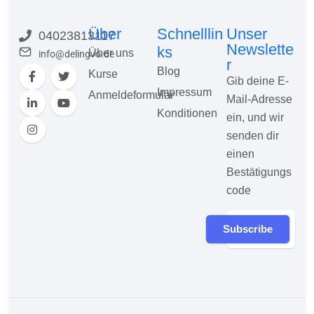
Über
Schnelllin
Unser
04023813117
Newslette
ks
Über uns
info@delingvo.de
r
Blog
Kurse
Gib deine E-
Impressum
Anmeldeformular
Mail-Adresse
Konditionen
ein, und wir
senden dir
einen
Bestätigungs
code
Subscribe