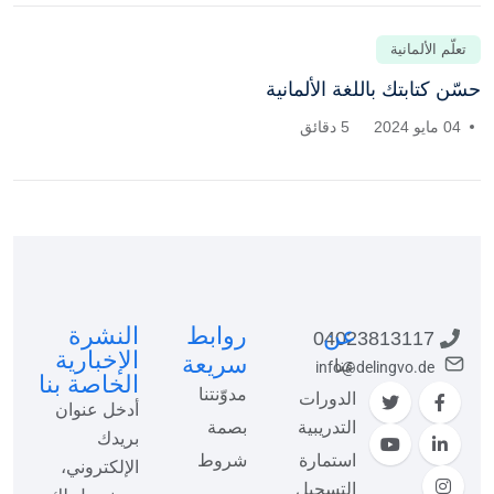
تعلّم الألمانية
حسّن كتابتك باللغة الألمانية
04 مايو 2024
5 دقائق
عن
روابط
النشرة
04023813117
الإخبارية
سريعة
عنا
info@delingvo.de
الخاصة بنا
مدوّنتنا
الدورات
أدخل عنوان
التدريبية
بصمة
بريدك
استمارة
شروط
الإلكتروني،
التسجيل