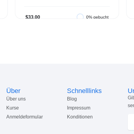
$33.00
0% gebucht
In den Warenkorb
Über
Schnelllinks
Un
Gi
Über uns
Blog
se
Kurse
Impressum
Anmeldeformular
Konditionen