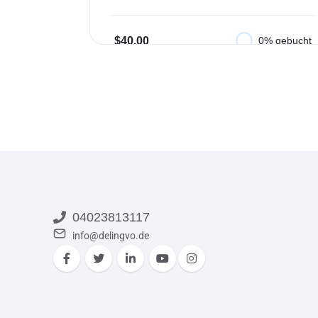
$40.00
0% gebucht
In den Warenkorb
04023813117
info@delingvo.de