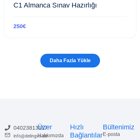
C1 Almanca Sınav Hazırlığı
250€
Bu kursa göz atın
Üzer
Hızlı
Bültenimiz
04023813117
Bağlantılar
E-posta
Hakkımızda
info@delingvo.de