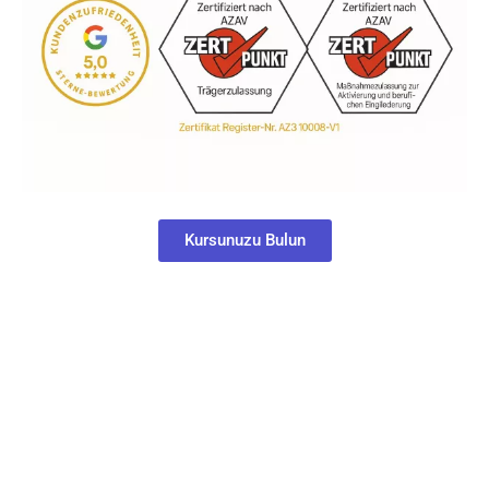
Kursunuzu Bulun
0
0
0
0