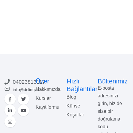
+
+
Unsere
Deneyimli
Filialen Für
Eğitmenler
Sie Im Einsatz
Kurslarımız
Başarılı
Her Seviye
Öğrenciler
Için
Üzer
Hızlı
Bültenimiz
04023813117
Bağlantılar
E-posta
Hakkımızda
info@delingvo.de
adresinizi
Blog
Kurslar
girin, biz de
Künye
Kayıt formu
size bir
Koşullar
doğrulama
kodu