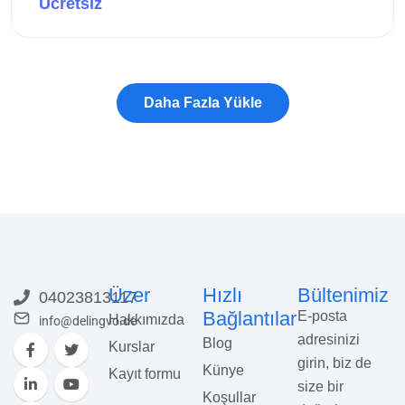
Ücretsiz
Bu kursa göz atın
Üzer
Hızlı
Bültenimiz
04023813117
Bağlantılar
E-posta
Hakkımızda
info@delingvo.de
adresinizi
Blog
Kurslar
girin, biz de
Künye
Kayıt formu
size bir
Koşullar