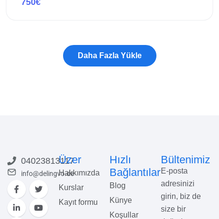
750€
Bu kursa göz atın
Üzer
Hızlı
Bültenimiz
04023813117
Bağlantılar
E-posta
Hakkımızda
info@delingvo.de
adresinizi
Blog
Kurslar
girin, biz de
Künye
Kayıt formu
size bir
Koşullar