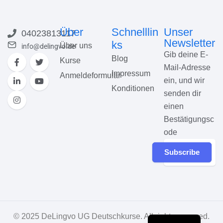
Über
Schnelllin
Unser
04023813117
Newsletter
ks
Über uns
info@delingvo.de
Gib deine E-
Blog
Kurse
Mail-Adresse
Impressum
Anmeldeformular
ein, und wir
Konditionen
senden dir
einen
Bestätigungsc
ode
Subscribe
© 2025
DeLingvo UG Deutschkurse
. All rights reserved.