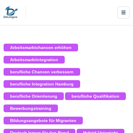
|
Courses
/
AVGS Maßnahmen
/ Integra berufliche
Orientierung – Gruppenmaßnahme
Arbeitsmarktchancen erhöhen
Arbeitsmarktintegration
berufliche Chancen verbessern
berufliche Integration Hamburg
berufliche Orientierung
berufliche Qualifikation
Bewerbungstraining
Bildungsangebote für Migranten
Deutsch lernen für den Beruf
Hybrid Unterricht