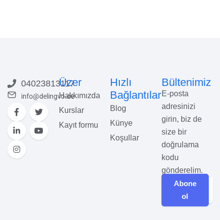
Üzer
Hızlı
Bültenimiz
04023813117
Bağlantılar
E-posta
Hakkımızda
info@delingvo.de
adresinizi
Blog
Kurslar
girin, biz de
Künye
Kayıt formu
size bir
Koşullar
doğrulama
kodu
gönderelim.
Abone
ol