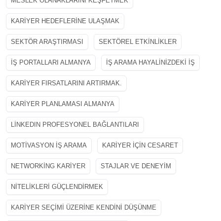
MESLEK OLANAKLARINI KEŞFETMEK
KARIYER HEDEFLERINE ULAŞMAK
SEKTÖR ARAŞTIRMASI
SEKTÖREL ETKINLIKLER
İŞ PORTALLARI ALMANYA
İŞ ARAMA HAYALINIZDEKI IŞ
KARIYER FIRSATLARINI ARTIRMAK.
KARIYER PLANLAMASI ALMANYA
LINKEDIN PROFESYONEL BAĞLANTILARI
MOTIVASYON İŞ ARAMA
KARIYER IÇIN CESARET
NETWORKING KARIYER
STAJLAR VE DENEYIM
NITELIKLERI GÜÇLENDIRMEK
KARIYER SEÇIMI ÜZERINE KENDINI DÜŞÜNME