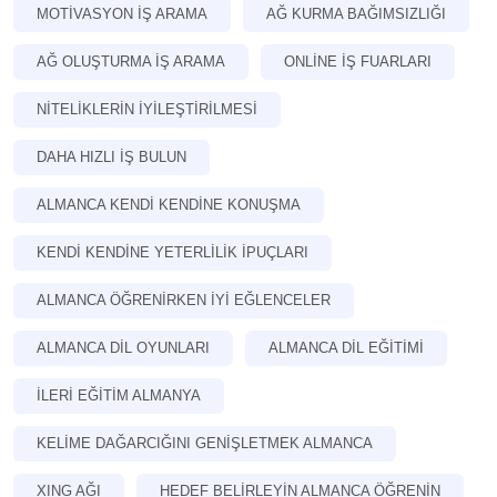
MOTIVASYON İŞ ARAMA
AĞ KURMA BAĞIMSIZLIĞI
AĞ OLUŞTURMA İŞ ARAMA
ONLINE İŞ FUARLARI
NITELIKLERIN IYILEŞTIRILMESI
DAHA HIZLI IŞ BULUN
ALMANCA KENDI KENDINE KONUŞMA
KENDI KENDINE YETERLILIK IPUÇLARI
ALMANCA ÖĞRENIRKEN IYI EĞLENCELER
ALMANCA DIL OYUNLARI
ALMANCA DIL EĞITIMI
İLERI EĞITIM ALMANYA
KELIME DAĞARCIĞINI GENIŞLETMEK ALMANCA
XING AĞI
HEDEF BELIRLEYIN ALMANCA ÖĞRENIN