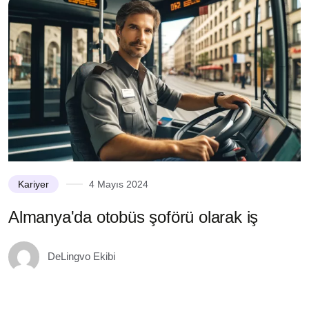
Kariyer
4 Mayıs 2024
Almanya'da otobüs şoförü olarak iş
A
m
DeLingvo Ekibi