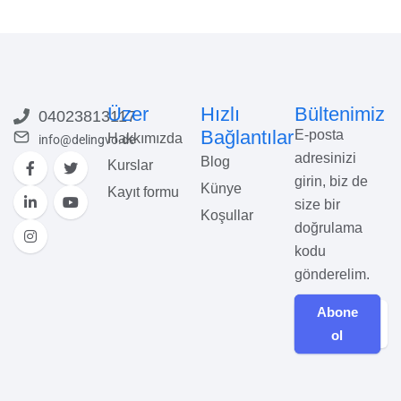
Üzer
Hızlı
Bültenimiz
04023813117
Bağlantılar
E-posta
Hakkımızda
info@delingvo.de
adresinizi
Blog
Kurslar
girin, biz de
Künye
Kayıt formu
size bir
Koşullar
doğrulama
kodu
gönderelim.
Abone
ol