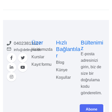
Üzer
Hızlı
Bültenimi
04023813117
z
Bağlantıla
Hakkımızda
info@delingvo.de
E-posta
r
Kurslar
adresinizi
Blog
Kayıt formu
girin, biz de
Künye
size bir
Koşullar
doğrulama
kodu
gönderelim.
Abone