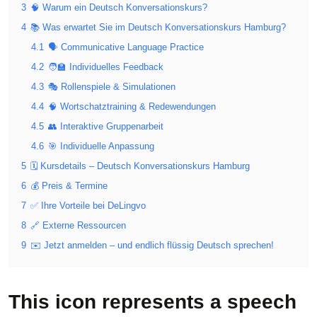
3
🧠 Warum ein Deutsch Konversationskurs?
4
📚 Was erwartet Sie im Deutsch Konversationskurs Hamburg?
4.1
🗣️ Communicative Language Practice
4.2
🧑‍🏫 Individuelles Feedback
4.3
🎭 Rollenspiele & Simulationen
4.4
🧠 Wortschatztraining & Redewendungen
4.5
👥 Interaktive Gruppenarbeit
4.6
🎯 Individuelle Anpassung
5
🗓️ Kursdetails – Deutsch Konversationskurs Hamburg
6
💰 Preis & Termine
7
✅ Ihre Vorteile bei DeLingvo
8
🔗 Externe Ressourcen
9
✉️ Jetzt anmelden – und endlich flüssig Deutsch sprechen!
This icon represents a speech