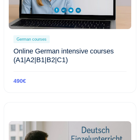
German courses
Online German intensive courses
(A1|A2|B1|B2|C1)
490€
Preview this course