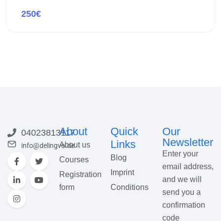
250€
Preview this course
About
Quick
Our
04023813117
Newsletter
Links
About us
info@delingvo.de
Enter your
Blog
Courses
email address,
Imprint
Registration
and we will
form
Conditions
send you a
confirmation
code