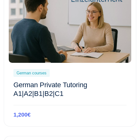
German courses
German Private Tutoring
A1|A2|B1|B2|C1
1,200€
Preview this course