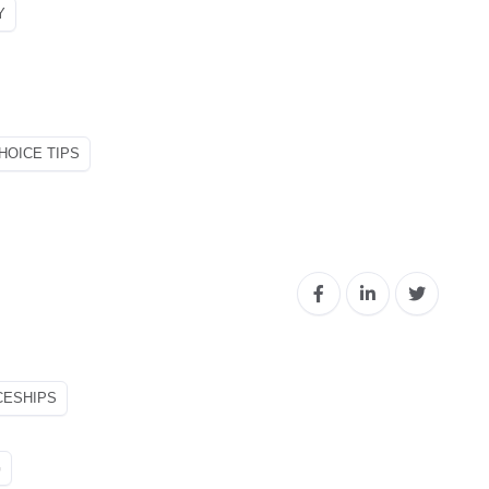
Y
HOICE TIPS
CESHIPS
G