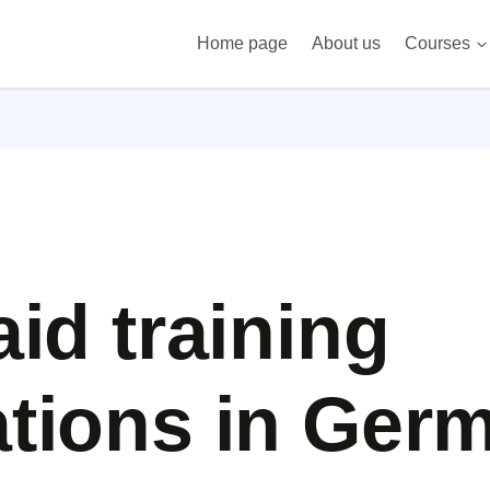
Home page
About us
Courses
Telc 
id training
tions in Ger